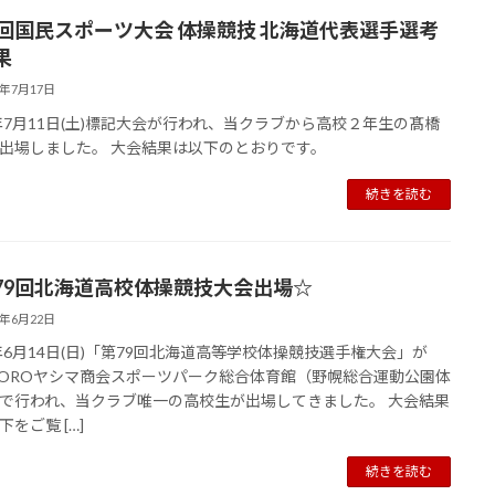
0回国民スポーツ大会 体操競技 北海道代表選手選考
果
6年7月17日
6年7月11日(土)標記大会が行われ、当クラブから高校２年生の髙橋
出場しました。 大会結果は以下のとおりです。
続きを読む
79回北海道高校体操競技大会出場☆
6年6月22日
6年6月14日(日)「第79回北海道高等学校体操競技選手権大会」が
POROヤシマ商会スポーツパーク総合体育館（野幌総合運動公園体
で行われ、当クラブ唯一の高校生が出場してきました。 大会結果
をご覧 […]
続きを読む