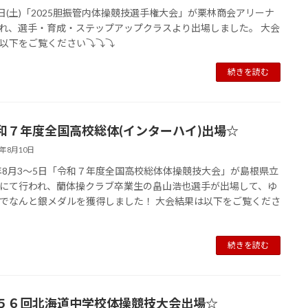
3日(土)「2025胆振管内体操競技選手権大会」が栗林商会アリーナ
れ、選手・育成・ステップアップクラスより出場しました。 大会
以下をご覧ください⤵︎⤵︎⤵︎
続きを読む
和７年度全国高校総体(インターハイ)出場☆
5年8月10日
5年8月3〜5日「令和７年度全国高校総体体操競技大会」が島根県立
にて行われ、蘭体操クラブ卒業生の畠山浩也選手が出場して、ゆ
でなんと銀メダルを獲得しました！ 大会結果は以下をご覧くださ
続きを読む
５６回北海道中学校体操競技大会出場☆