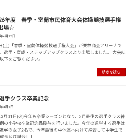
026年度 春季・室蘭市民体育大会体操競技選手権
出場☆
6年6月15日
0日(土)「春季・室蘭体操競技選手権大会」が栗林商会アリーナで
、選手・育成・ステップアップクラスより出場しました。 大会結
以下をご覧ください。
続きを読む
26選手クラス卒業記念
6年4月1日
6年3月31日(火)今年も卒業シーズンとなり、3月最後の選手クラス練
例の小学校卒業記念品授与を行いました。今年の進学する選手は
進学の女子2名で、今年最後の中体連へ向けて練習して中学生で
成長及び試合 […]