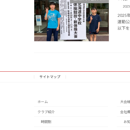
202
202
運動公
以下を
サイトマップ
ホーム
大会
クラブ紹介
会社
時間割
お