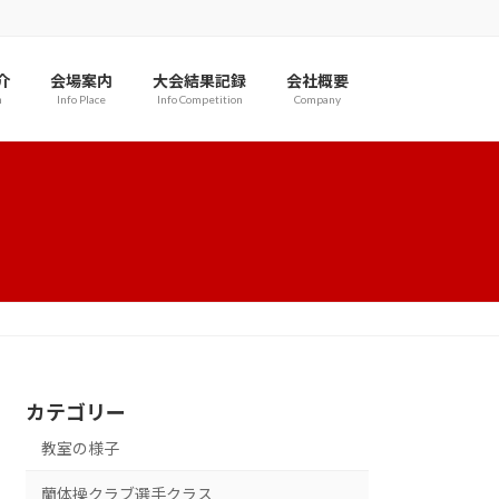
介
会場案内
大会結果記録
会社概要
n
Info Place
Info Competition
Company
カテゴリー
教室の様子
蘭体操クラブ選手クラス