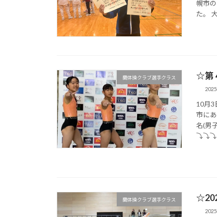
幌市の
た。 
☆第
蘭体操クラブ選手クラス
202
10月
市にあ
名(男
⤵︎⤵︎⤵︎
☆2
蘭体操クラブ選手クラス
202