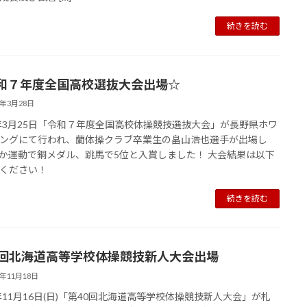
続きを読む
和７年度全国高校選抜大会出場☆
6年3月28日
6年3月25日「令和７年度全国高校体操競技選抜大会」が長野県ホワ
ングにて行われ、蘭体操クラブ卒業生の畠山浩也選手が出場し
か運動で銅メダル、跳馬で5位と入賞しました！ 大会結果は以下
ください！
続きを読む
0回北海道高等学校体操競技新人大会出場
5年11月18日
5年11月16日(日)「第40回北海道高等学校体操競技新人大会」が札