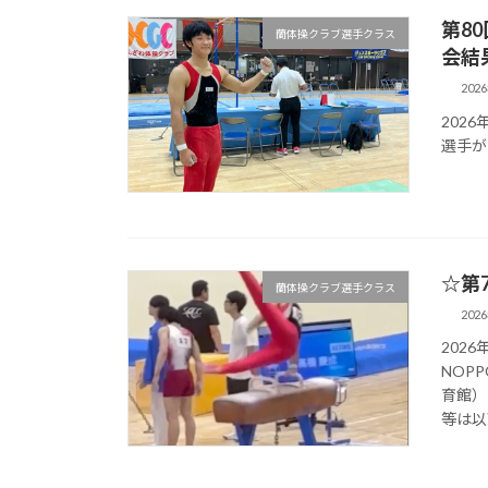
第8
蘭体操クラブ選手クラス
会結
202
202
選手が
☆第
蘭体操クラブ選手クラス
202
202
NOP
育館）
等は以下