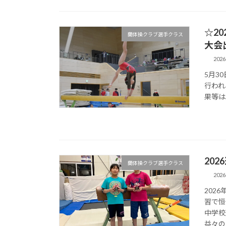
☆2
蘭体操クラブ選手クラス
大会
202
5月3
行われ
果等は
20
蘭体操クラブ選手クラス
202
202
習で恒
中学校
益々の