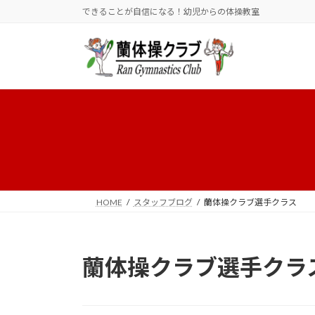
コ
ナ
できることが自信になる！幼児からの体操教室
ン
ビ
テ
ゲ
ン
ー
ツ
シ
へ
ョ
ス
ン
キ
に
ッ
移
プ
動
HOME
スタッフブログ
蘭体操クラブ選手クラス
蘭体操クラブ選手クラ