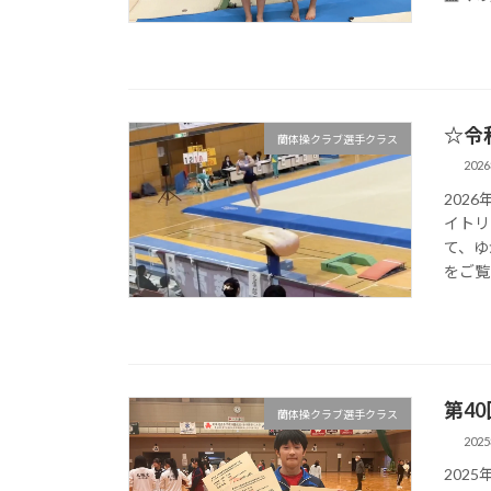
☆令
蘭体操クラブ選手クラス
202
202
イトリ
て、ゆ
をご覧
第4
蘭体操クラブ選手クラス
202
202