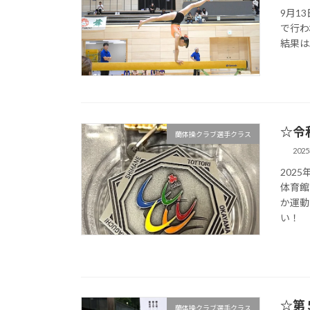
9月1
で行わ
結果は
☆令
蘭体操クラブ選手クラス
202
202
体育館
か運動
い！
☆第
蘭体操クラブ選手クラス